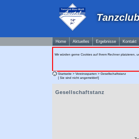
Tanzclub
Home
Aktuelles
Ergebnisse
Kontakt
Wir würden gerne Cookies auf Ihrem Rechner platzieren, u
Startseite
>
Vereinssparten
>
Gesellschaftstanz
[ Sie sind nicht angemeldet!]
Gesellschaftstanz