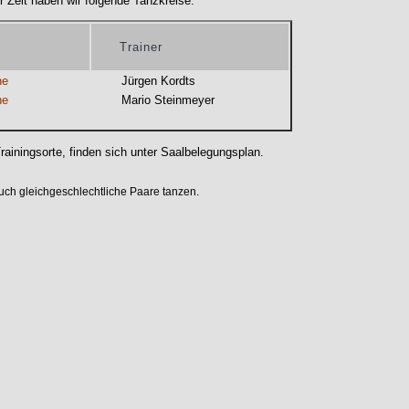
r Zeit haben wir folgende Tanzkreise:
Trainer
ne
Jürgen Kordts
ne
Mario Steinmeyer
Trainingsorte, finden sich unter
Saalbelegungsplan
.
uch gleichgeschlechtliche Paare tanzen.