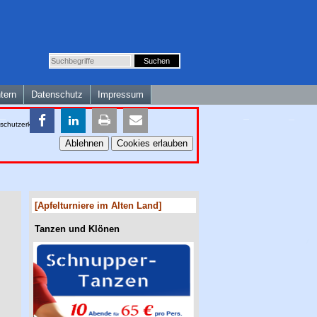
ntern
Datenschutz
Impressum
schutzerklärung
.
Ablehnen
Cookies erlauben
[Apfelturniere im Alten Land]
Tanzen und Klönen